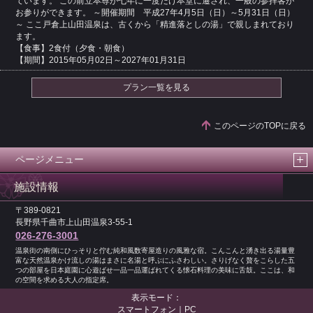
ています。 この前立本尊が七年に一度だけ本堂に遷され、一般の参拝客が
お参りができます。 ～開催期間 平成27年4月5日（日）～5月31日（日）
～ ここ戸倉上山田温泉は、古くから「精進落としの湯」で親しまれており
ます。
【食事】2食付（夕食・朝食）
【期間】2015年05月02日～2027年01月31日
プラン一覧を見る
このページのTOPに戻る
ページメニュー
施設情報
〒389-0821
長野県千曲市上山田温泉3-55-1
026-276-3001
温泉街の南側にひっそりと佇む純和風数寄屋造りの風雅な宿。こんこんと湧き出る湯量豊
富な天然温泉かけ流しの湯はまさに名湯と呼ぶにふさわしい。さりげなく贅をこらした五
つの部屋を日本庭園に心遊ばせ一品一品運ばれてくる懐石料理の美味に舌鼓。ここは、和
の空間を求める大人の指定席。
表示モード：
スマートフォン｜
PC