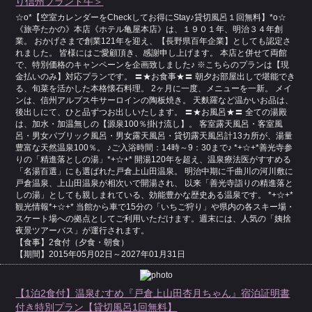
り信州ブランド牛＞
☆o*【空室カレンダーをCheckしてお得にStay♪貸切風呂１回無料】*o☆
《旅亭たかの》本店《ホテル亀屋本店》は、１９０１年、明治３４年創
業。 おかげさまで創業121年を迎え、【長野県百年企業】としても認定さ
れました。 皆様にはご愛顧頂き、感謝申し上げます。 本店と併せて両館
で、特別価格のキャンペーンを企画致しました♪ ※こちらのプランは【現
金払いのみ】対応プランです。 〓★お食事★〓 朝夕お部屋出しで堪能でき
る、旬菜を活かした本格懐石料理。 2ヶ月に一度、メニューを一新。 メイ
ンは、信州アルプス牛サーロインの陶板焼き。 天麩羅など温かいお品は、
後出しにて、ひと品ずつお出しいたします。 〓★お風呂★〓 全ての湯殿
は、加水・加温無しの【源泉100％掛け流し】。 客室露天風呂・客室風
呂・男女パブリック風呂・男女露天風呂・貸切露天風呂計13カ所が、湯量
豊富な天然温泉100％。 ♪ご入浴時間：14時～9：30まで♪ *+☆+*善光寺参
りの「精進落としの湯」*+☆+* 開湯120年を超え、温泉療法医がすすめる
「名湯百選」にも選ばれた戸倉上山田温泉。 明治中期に千曲川の河川敷に
戸倉温泉、上山田温泉が相次いで開湯され、 以来「善光寺詣りの精進落と
しの湯」としても親しまれている、効能豊かな歴史ある温泉です。 *+☆+*
観光情報*+☆+* 当館から車で15分の「いちご狩り」や県内の各スキー場・
スケート場への拠点としてご利用いただけます。週末には、人気の「姨捨
夜景ツアーバス」が運行されます。
【食事】2食付（夕食・朝食）
【期間】2015年05月02日～2027年01月31日
【1泊2食付】温泉むすめ『戸倉上山田杏月ちゃん』宿泊証明書
付き特別プラン【貸切風呂1回無料】