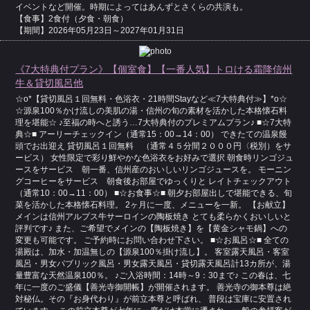
イベントなど開催。時期によってはあんずとさくらの共演も。
【食事】2食付（夕食・朝食）
【期間】2026年05月23日～2027年01月31日
《7大特典付プラン》【個室食】【一番人気】トロける霜降信州
牛＆貸切風呂他
☆o*【貸切風呂１回無料・色浴衣・21時間Stayなど≪7大特典付≫】*o☆
☆源泉100％かけ流しの美肌の湯・信州の旬の素材を活かした本格懐石料
理を堪能☆ ♪至福の時へと誘う…7大特典付のプレミアムプラン♪ ■☆7大特
典☆■ アーリーチェックイン（通常15：00→14：00） できたての温泉饅
頭でお出迎え 貸切風呂１回無料 （通常４５分間２０００円〈税別）をサ
ービス） 女性限定で彩り鮮やかな色浴衣をお好みで選択 朝食時リンゴジュ
ースをサービス 朝一番、信州産のおいしいリンゴジュースを。 モーニン
グコーヒーをサービス 朝食後お部屋でゆっくりと レイトチェックアウト
（通常10：00→11：00） ■☆お食事☆■ 朝夕お部屋出しで堪能できる、旬
菜を活かした本格懐石料理。 2ヶ月に一度、メニューを一新。 【お献立】
メインは信州アルプス牛サーロインの陶板焼き とても柔らかくおいしいと
評判です♪ また、ご希望でメインの【陶板焼き】を【黄金シャモ鍋】への
変更も可能です。 ご予約時にお問い合わせ下さい。 ■☆お風呂☆■ 全ての
湯殿は、加水・加温無しの【源泉100％掛け流し】。 客室露天風呂・客室
風呂・男女パブリック風呂・男女露天風呂・貸切露天風呂計13カ所が、湯
量豊富な天然温泉100％。 ♪ご入浴時間：14時～9：30まで♪ この春は、七
年に一度のご盛儀【善光寺御開帳】が開催されます。 善光寺の御本尊は絶
対秘仏。その『お身代わり』が前立本尊と呼ばれ、 普段は宝庫に安置され