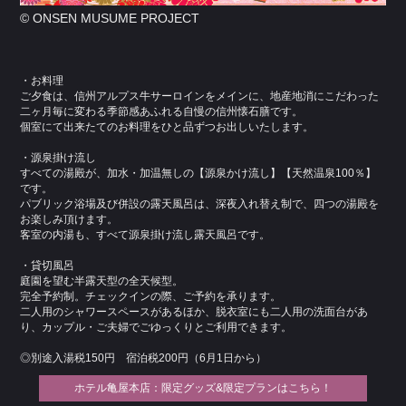
© ONSEN MUSUME PROJECT
・お料理
ご夕食は、信州アルプス牛サーロインをメインに、地産地消にこだわった
二ヶ月毎に変わる季節感あふれる自慢の信州懐石膳です。
個室にて出来たてのお料理をひと品ずつお出しいたします。
・源泉掛け流し
すべての湯殿が、加水・加温無しの【源泉かけ流し】【天然温泉100％】
です。
パブリック浴場及び併設の露天風呂は、深夜入れ替え制で、四つの湯殿を
お楽しみ頂けます。
客室の内湯も、すべて源泉掛け流し露天風呂です。
・貸切風呂
庭園を望む半露天型の全天候型。
完全予約制。チェックインの際、ご予約を承ります。
二人用のシャワースペースがあるほか、脱衣室にも二人用の洗面台があ
り、カップル・ご夫婦でごゆっくりとご利用できます。
◎別途入湯税150円 宿泊税200円（6月1日から）
ホテル亀屋本店：限定グッズ&限定プランはこちら！