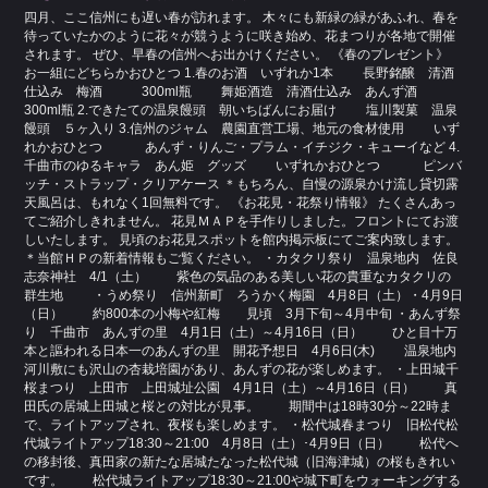
四月、ここ信州にも遅い春が訪れます。 木々にも新緑の緑があふれ、春を
待っていたかのように花々が競うように咲き始め、花まつりが各地で開催
されます。 ぜひ、早春の信州へお出かけください。 《春のプレゼント》
お一組にどちらかおひとつ 1.春のお酒 いずれか1本 長野銘醸 清酒
仕込み 梅酒 300ml瓶 舞姫酒造 清酒仕込み あんず酒
300ml瓶 2.できたての温泉饅頭 朝いちばんにお届け 塩川製菓 温泉
饅頭 ５ヶ入り 3.信州のジャム 農園直営工場、地元の食材使用 いず
れかおひとつ あんず・りんご・プラム・イチジク・キューイなど 4.
千曲市のゆるキャラ あん姫 グッズ いずれかおひとつ ピンバ
ッチ・ストラップ・クリアケース ＊もちろん、自慢の源泉かけ流し貸切露
天風呂は、もれなく1回無料です。 《お花見・花祭り情報》 たくさんあっ
てご紹介しきれません。 花見ＭＡＰを手作りしました。フロントにてお渡
しいたします。 見頃のお花見スポットを館内掲示板にてご案内致します。
＊当館ＨＰの新着情報もご覧ください。 ・カタクリ祭り 温泉地内 佐良
志奈神社 4/1（土） 紫色の気品のある美しい花の貴重なカタクリの
群生地 ・うめ祭り 信州新町 ろうかく梅園 4月8日（土）・4月9日
（日） 約800本の小梅や紅梅 見頃 3月下旬～4月中旬 ・あんず祭
り 千曲市 あんずの里 4月1日（土）～4月16日（日） ひと目十万
本と謳われる日本一のあんずの里 開花予想日 4月6日(木) 温泉地内
河川敷にも沢山の杏栽培園があり、あんずの花が楽しめます。 ・上田城千
桜まつり 上田市 上田城址公園 4月1日（土）～4月16日（日） 真
田氏の居城上田城と桜との対比が見事。 期間中は18時30分～22時ま
で、ライトアップされ、夜桜も楽しめます。 ・松代城春まつり 旧松代松
代城ライトアップ18:30～21:00 4月8日（土）･4月9日（日） 松代へ
の移封後、真田家の新たな居城たなった松代城（旧海津城）の桜もきれい
です。 松代城ライトアップ18:30～21:00や城下町をウォーキングする