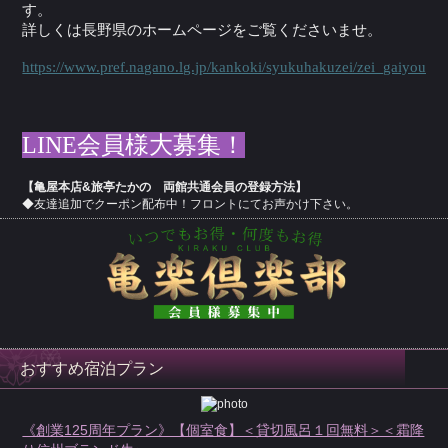
す。
詳しくは長野県のホームページをご覧くださいませ。
https://www.pref.nagano.lg.jp/kankoki/syukuhakuzei/zei_gaiyou.ht
LINE会員様大募集！
【亀屋本店&旅亭たかの 両館共通会員の登録方法】
◆友達追加でクーポン配布中！フロントにてお声かけ下さい。
おすすめ宿泊プラン
《創業125周年プラン》【個室食】＜貸切風呂１回無料＞＜霜降